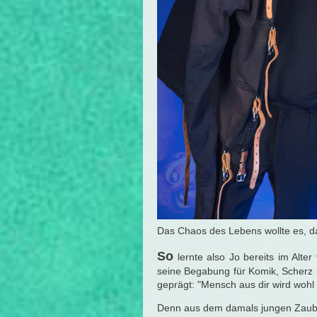
Das Chaos des Lebens wollte es, da
So
lernte also Jo bereits im Alte
seine Begabung für Komik, Scherz u
geprägt: "Mensch aus dir wird wohl 
Denn aus dem damals jungen Zauber