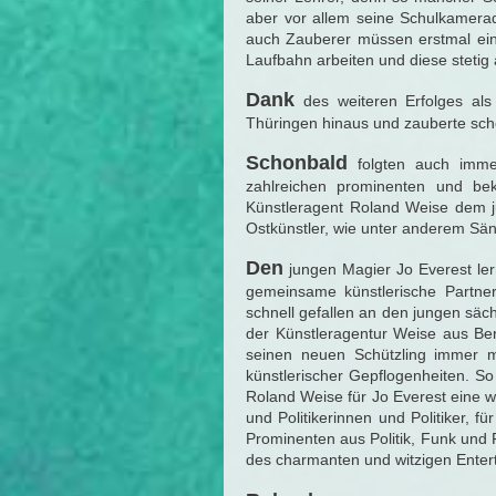
aber vor allem seine Schulkamera
auch Zauberer müssen erstmal einen
Laufbahn arbeiten und diese stetig
Dank
des weiteren Erfolges als 
Thüringen hinaus und zauberte sch
Schonbald
folgten auch imme
zahlreichen prominenten und be
Künstleragent Roland Weise dem ju
Ostkünstler, wie unter anderem Sän
Den
jungen Magier Jo Everest lern
gemeinsame künstlerische Partner
schnell gefallen an den jungen säc
der Künstleragentur Weise aus Berl
seinen neuen Schützling immer me
künstlerischer Gepflogenheiten. So
Roland Weise für Jo Everest eine w
und Politikerinnen und Politiker, 
Prominenten aus Politik, Funk und 
des charmanten und witzigen Enterta