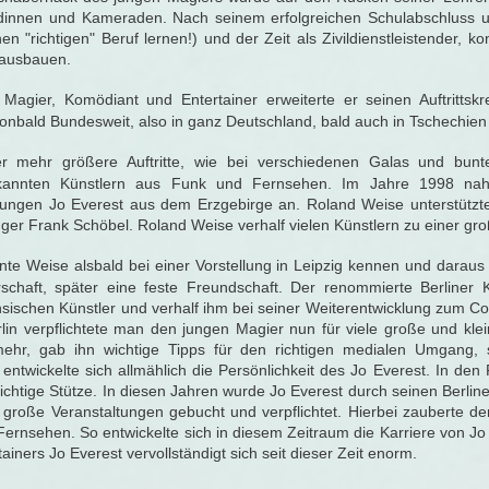
dinnen und Kameraden. Nach seinem erfolgreichen Schulabschluss u
 "richtigen" Beruf lernen!) und der Zeit als Zivildienstleistender, k
 ausbauen.
Magier, Komödiant und Entertainer erweiterte er seinen Auftritts
onbald Bundesweit, also in ganz Deutschland, bald auch in Tschechien
r mehr größere Auftritte, wie bei verschiedenen Galas und bun
kannten Künstlern aus Funk und Fernsehen. Im Jahre 1998 nah
ngen Jo Everest aus dem Erzgebirge an. Roland Weise unterstützte b
ger Frank Schöbel. Roland Weise verhalf vielen Künstlern zu einer gro
te Weise alsbald bei einer Vorstellung in Leipzig kennen und daraus e
schaft, später eine feste Freundschaft. Der renommierte Berliner K
hsischen Künstler und verhalf ihm bei seiner Weiterentwicklung zum C
in verpflichtete man den jungen Magier nun für viele große und klei
hr, gab ihn wichtige Tipps für den richtigen medialen Umgang, s
 entwickelte sich allmählich die Persönlichkeit des Jo Everest. In de
ichtige Stütze. In diesen Jahren wurde Jo Everest durch seinen Berline
für große Veranstaltungen gebucht und verpflichtet. Hierbei zauberte d
Fernsehen. So entwickelte sich in diesem Zeitraum die Karriere von Jo
iners Jo Everest vervollständigt sich seit dieser Zeit enorm.