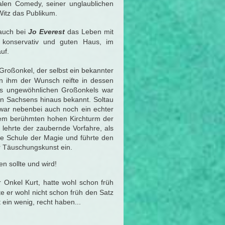
ialen Comedy, seiner unglaublichen
Witz das Publikum.
auch bei
Jo Everest
das Leben mit
 konservativ und guten Haus, im
uf.
Großonkel, der selbst ein bekannter
 in ihm der Wunsch reifte in dessen
es ungewöhnlichen Großonkels war
zen Sachsens hinaus bekannt. Soltau
war nebenbei auch noch ein echter
em berühmten hohen Kirchturm der
lehrte der zaubernde Vorfahre, als
e Schule der Magie und führte den
r Täuschungskunst ein.
n sollte und wird!
 Onkel Kurt, hatte wohl schon früh
e er wohl nicht schon früh den Satz
 ein wenig, recht haben...