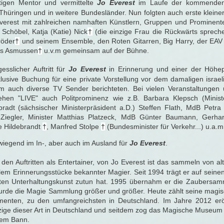
gen Mentor und vermittelte
Jo Everest
im Laufe der kommenden J
Thüringen und in weitere Bundesländer. Nun folgten auch erste kleine
Everest mit zahlreichen namhaften Künstlern, Gruppen und Prominen
Schöbel, Katja (Katie) Nick
†
(die einzige Frau die Rückwärts spreche
röder
†
und seinem Ensemble, den Roten Gitarren, Big Harry, der EAV 
ips Asmussen
†
u.v.m gemeinsam auf der Bühne.
esslicher Auftritt für
Jo Everest
in Erinnerung und einer der Höhep
klusive Buchung für eine private Vorstellung vor dem damaligen israel
em auch diverse TV Sender berichteten. Bei vielen Veranstaltungen u
en "LIVE" auch Politprominenz wie z.B. Barbara Klepsch (Minister
bradt (sächsischer Ministerpräsident a.D.) Steffen Flath, MdB Petra 
Ziegler, Minister Matthias Platzeck, MdB Günter Baumann, Gerhar
e Hildebrandt
†
, Manfred Stolpe
†
(Bundesminister für Verkehr...) u.a.m
orwiegend im In-, aber auch im Ausland für
Jo Everest
.
den Auftritten als Entertainer, von Jo Everest ist das sammeln von a
lem Erinnerungsstücke bekannter Magier. Seit 1994 trägt er auf seine
alten Unterhaltungskunst zutun hat. 1995 übernahm er die Zaubersam
wurde die Magie Sammlung größer und größer. Heute zählt seine magi
menten, zu den umfangreichsten in Deutschland. Im Jahre 2012 eröf
ige dieser Art in Deutschland und seitdem zog das Magische Museum
inem Bann.