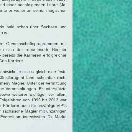
nd einer nachfolgenden Lehre (Ja,
onnte er weiter an seiner magischen
kreis bald schon über Sachsen und
 u.w.
ten Gemeinschaftsprogrammen mit
m sich der renommierte Berliner
ereits die Karrieren erfolgreicher
ßen Karriere.
ntwickelte sich sogleich eine feste
ünstleragent fand scheinbar recht
omedy Magier. Unter der Vermittlung
ne Veranstaltungen. Er unterstützte
owie weiterer wichtiger vor allem
n Folgejahren von 1999 bis 2013 war
r Förderer auch für unzählige VIP´s
er sächsische Magier mit unzähligen
 Everest am intensivsten. Die Marke