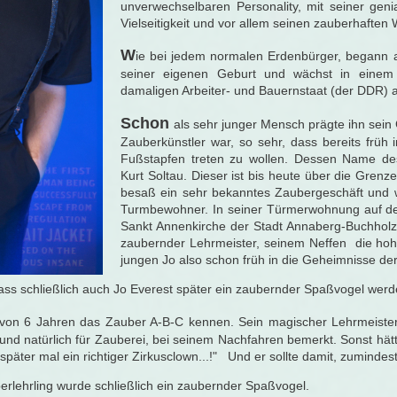
unverwechselbaren Personality, mit seiner gen
Vielseitigkeit und vor allem seinen zauberhaften 
W
ie bei jedem normalen Erdenbürger, begann 
seiner eigenen Geburt und wächst in einem
damaligen Arbeiter- und Bauernstaat (der DDR) a
Schon
als sehr junger Mensch prägte ihn sein 
Zauberkünstler war, so sehr, dass bereits früh
Fußstapfen treten zu wollen. Dessen Name d
Kurt Soltau. Dieser ist bis heute über die Gren
besaß ein sehr bekanntes Zaubergeschäft und 
Turmbewohner. In seiner Türmerwohnung auf d
Sankt Annenkirche der Stadt Annaberg-Buchholz 
zaubernder Lehrmeister, seinem Neffen die hoh
jungen Jo also schon früh in die Geheimnisse de
ss schließlich auch Jo Everest später ein zaubernder Spaßvogel werde
r von 6 Jahren das Zauber A-B-C kennen. Sein magischer Lehrmeister
nd natürlich für Zauberei, bei seinem Nachfahren bemerkt. Sonst hätt
später mal ein richtiger Zirkusclown...!" Und er sollte damit, zumindest
lehrling wurde schließlich ein zaubernder Spaßvogel.