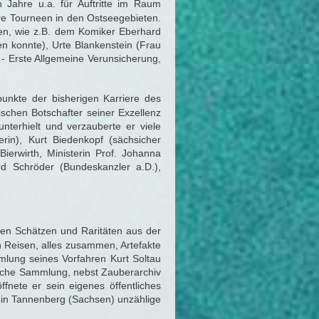
ahre u.a. für Auftritte im Raum
re Tourneen in den Ostseegebieten.
ten, wie z.B. dem Komiker Eberhard
n konnte), Urte Blankenstein (Frau
- Erste Allgemeine Verunsicherung,
unkte der bisherigen Karriere des
ischen Botschafter seiner Exzellenz
nterhielt und verzauberte er viele
in), Kurt Biedenkopf (sächsicher
Bierwirth, Ministerin Prof. Johanna
d Schröder (Bundeskanzler a.D.),
lten Schätzen und Raritäten aus der
n Reisen, alles zusammen, Artefakte
mlung seines Vorfahren Kurt Soltau
sche Sammlung, nebst Zauberarchiv
fnete er sein eigenes öffentliches
 in Tannenberg (Sachsen) unzählige