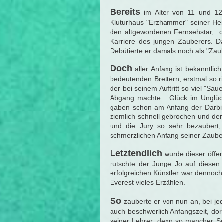
Bereits
im Alter von 11 und 12
Kluturhaus "Erzhammer" seiner Hei
den altgewordenen Fernsehstar, 
Karriere des jungen Zauberers. Da
Debütierte er damals noch als "Zau
Doch
aller Anfang ist bekanntlic
bedeutenden Brettern, erstmal so r
der bei seinem Auftritt so viel "S
Abgang machte... Glück im Unglüc
gaben schon am Anfang der Darbiet
ziemlich schnell gebrochen und der
und die Jury so sehr bezaubert,
schmerzlichen Anfang seiner Zaube
Letztendlich
wurde dieser öffen
rutschte der Junge Jo auf diesen
erfolgreichen Künstler war dennoc
Everest vieles Erzählen.
So
zauberte er von nun an, bei je
auch beschwerlich Anfangszeit, dor
seiner Lehrer, denn so mancher S