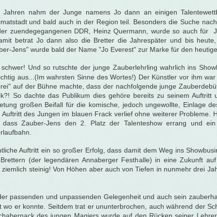
 Jahren nahm der Junge namens Jo dann an einigen Talentewettb
matstadt und bald auch in der Region teil. Besonders die Suche nach
der zuendegegangenen DDR, Heinz Quermann, wurde so auch für Jo
mit betrat Jo dann also die Bretter die Jahrespäter und bis heute, 
ber-Jens" wurde bald der Name "Jo Everest" zur Marke für den heutige
h schwer! Und so rutschte der junge Zauberlehrling wahrlich ins Sho
ichtig aus...(Im wahrsten Sinne des Wortes!) Der Künstler vor ihm war
auerei" auf der Bühne machte, dass der nachfolgende junge Zauberdebü
k?! So dachte das Publikum dies gehöre bereits zu seinem Auftritt 
ung großen Beifall für die komische, jedoch ungewollte, Einlage d
 Auftritt des Jungen im blauen Frack verlief ohne weiterer Probleme
 dass Zauber-Jens den 2. Platz der Talenteshow errang und ein
rlaufbahn.
tliche Auftritt ein so großer Erfolg, dass damit dem Weg ins Showbus
 Brettern (der legendären Annaberger Festhalle) in eine Zukunft a
h ziemlich steinig! Von Höhen aber auch von Tiefen in nunmehr drei J
der passenden und unpassenden Gelegenheit und auch sein zauberhafte
t wo er konnte. Seitdem trat er ununterbrochen, auch während der Sch
chabernack des jungen Magiers wurde auf den Rücken seiner Lehrer