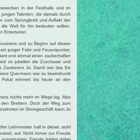
ewerben in der Festhalle und im
 jungen Talenten, die damals durch
 zum Sprungbrett und Auftakt der
die Welt für ihn bedeuten sollten.
n Entertainer.
wbusiness und zu Beginn auf diesen
 ein junger Fakir und Feuerspucker,
tant erst einmal einen zauberhaften
und so jubelten die Zuschauer und
es Zauberers Jo. Damit war das Eis
. Heinz Quermann war so beeindruckt
 Pokal erinnert bis heute an den
iness nichts mehr im Wege lag. Also
uf den Brettern. Doch der Weg zum
ahrzehnten im Showgeschäft kann Jo
r Lehrmeister half in dieser, wohl
ulzeit, auf. Nicht immer zur Freude
 ausgetragen. Freude hatten dabei