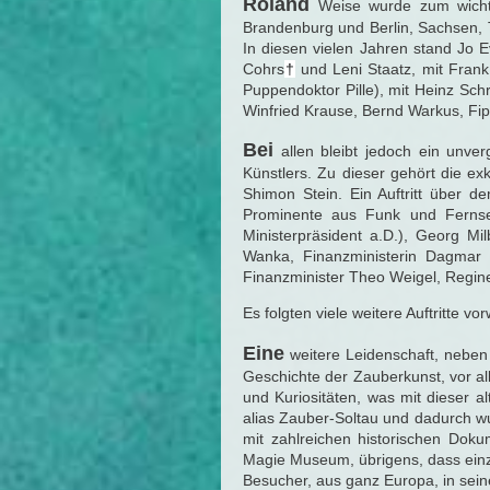
Roland
Weise wurde zum wichti
Brandenburg und Berlin, Sachsen, 
In diesen vielen Jahren stand Jo 
Cohrs
†
und Leni Staatz, mit Frank 
Puppendoktor Pille), mit Heinz Sch
Winfried Krause, Bernd Warkus, F
Bei
allen bleibt jedoch ein unverg
Künstlers. Zu dieser gehört die ex
Shimon Stein. Ein Auftritt über d
Prominente aus Funk und Fernseh
Ministerpräsident a.D.), Georg Mil
Wanka, Finanzministerin Dagmar 
Finanzminister Theo Weigel, Regin
Es folgten viele weitere Auftritte v
Eine
weitere Leidenschaft, neben 
Geschichte der Zauberkunst, vor al
und Kuriositäten, was mit dieser 
alias Zauber-Soltau und dadurch 
mit zahlreichen historischen Doku
Magie Museum, übrigens, dass einz
Besucher, aus ganz Europa, in se