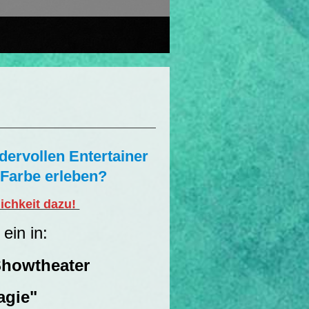
ervollen Entertainer
 Farbe erleben?
lichkeit dazu!
ein in:
Showtheater
agie"