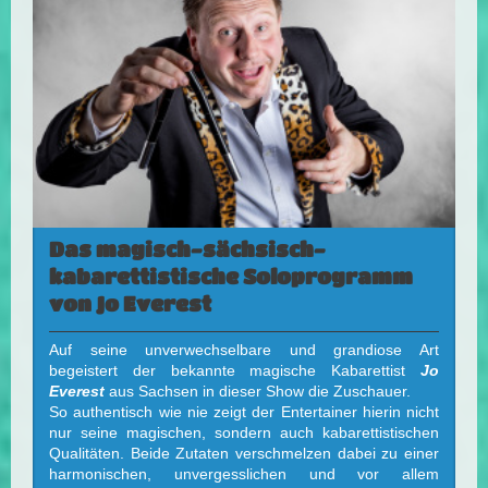
Das magisch-sächsisch-
kabarettistische Soloprogramm
von Jo Everest
Auf seine unverwechselbare und grandiose Art
begeistert der bekannte magische Kabarettist
Jo
Everest
aus Sachsen in dieser Show die Zuschauer.
So authentisch wie nie zeigt der Entertainer hierin nicht
nur seine magischen, sondern auch kabarettistischen
Qualitäten. Beide Zutaten verschmelzen dabei zu einer
harmonischen, unvergesslichen und vor allem