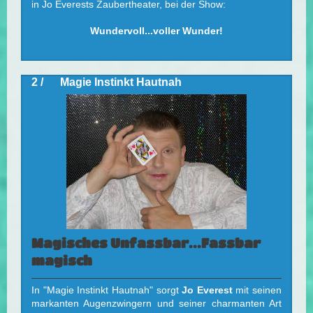
in Jo Everests Zaubertheater, bei der Show:
Wundervoll...voller Wunder!
2 / Magie Instinkt Hautnah
Magisches Unfassbar...Fassbar
magisch
In "Magie Instinkt Hautnah" sorgt
Jo Everest
mit seinen
markanten Augenzwingern und seiner charmanten Art