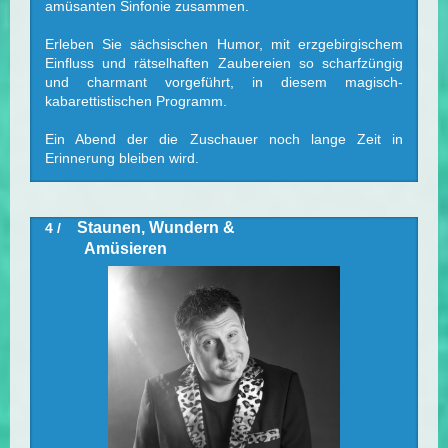
amüsanten Sinfonie zusammen.
Erleben Sie sächsischen Humor, mit erzgebirgischem
Einfluss und rätselhaften Zaubereien so scharfzüngig
und charmant vorgeführt, in diesem magisch-
kabarettistischen Programm.
Ein Abend der die Zuschauer noch lange Zeit in
Erinnerung bleiben wird.
Staunen, Wundern &
4 /
Amüsieren